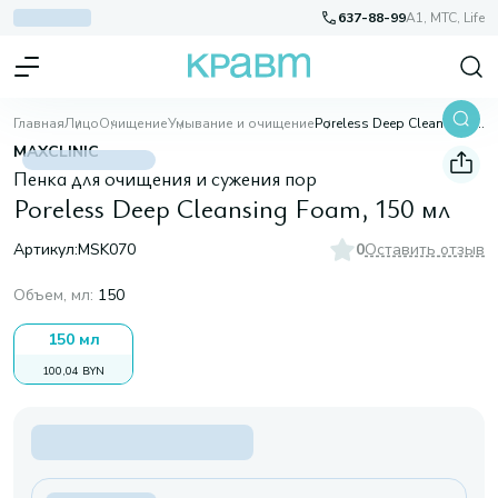
637-88-99
A1, МТС, Life
Главная
Лицо
Очищение
Умывание и очищение
Poreless Deep Cleansing Foam, 150 мл
MAXCLINIC
Пенка для очищения и сужения пор
Poreless Deep Cleansing Foam, 150 мл
Артикул:
MSK070
0
Оставить отзыв
Объем, мл
:
150
150 мл
100,04 BYN