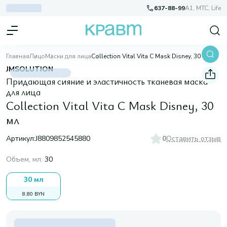
637-88-99
A1, МТС, Life
Главная
Лицо
Маски для лица
Collection Vital Vita C Mask Disney, 30 мл
JMSOLUTION
Придающая сияние и эластичность тканевая маска
для лица
Collection Vital Vita C Mask Disney, 30
мл
Артикул:
J8809852545880
0
Оставить отзыв
Объем, мл
:
30
30 мл
8,80 BYN