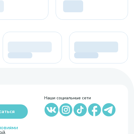
Наши социальные сети
саться
ловиями
ой,