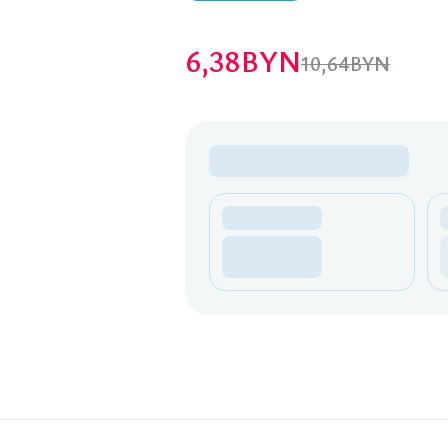
6,38
BYN
10,64
BYN