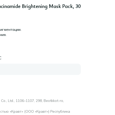
cinamide Brightening Mask Pack, 30
пигментации.
ния.
C
е
 Со., Ltd., 1106–1107, 298, Beotkkot-ro,
стью «Кравт» (ООО «Кравт») Республика