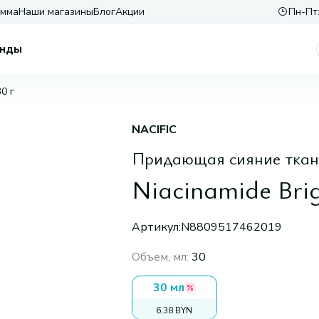
амма
Наши магазины
Блог
Акции
Пн-Пт:
нды
30 г
NACIFIC
Придающая сияние ткане
Niacinamide Brig
Артикул:
N8809517462019
Объем, мл
:
30
30 мл
6,38 BYN