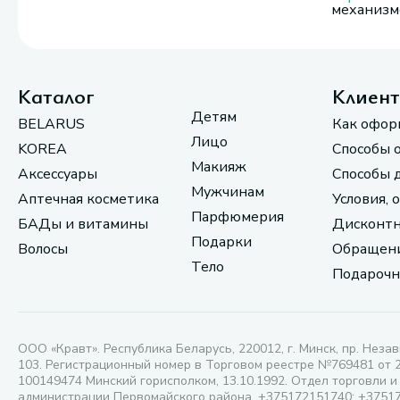
механизмо
Каталог
Клиен
Детям
BELARUS
Как офор
Лицо
KOREA
Способы 
Макияж
Аксессуары
Способы 
Мужчинам
Аптечная косметика
Условия, 
Парфюмерия
БАДы и витамины
Дисконтн
Подарки
Волосы
Обращени
Тело
Подарочн
ООО «Кравт». Республика Беларусь, 220012, г. Минск, пр. Незав
103. Регистрационный номер в Торговом реестре №769481 от 
100149474 Минский горисполком, 13.10.1992. Отдел торговли и
администрации Первомайского района, +375172151740; +3751