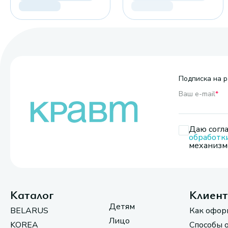
Подписка на р
Ваш e-mail
*
Даю согла
обработк
механизмо
Каталог
Клиен
Детям
BELARUS
Как офор
Лицо
KOREA
Способы 