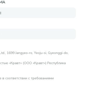
RMA
с
е
 Ltd., 1699 Jangyeo-ro, Yeoju-si, Gyeonggi-do,
стью «Кравт» (ООО «Кравт») Республика
е в соответствии с требованиями