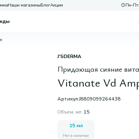
амма
Наши магазины
Блог
Акции
Пн-Пт:
нды
мл
J'SDERMA
Придающая сияние вита
Vitanate Vd Amp
Артикул:
J8809099264438
Объем, мл
:
15
15 мл
Нет в наличии