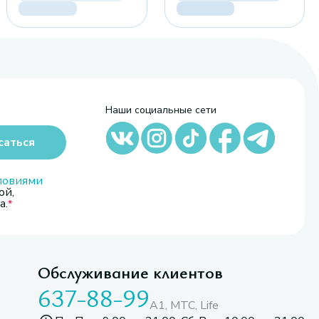
Наши социальные сети
саться
ловиями
ой,
а.
Обслуживание клиентов
637-88-99
A1, МТС, Life