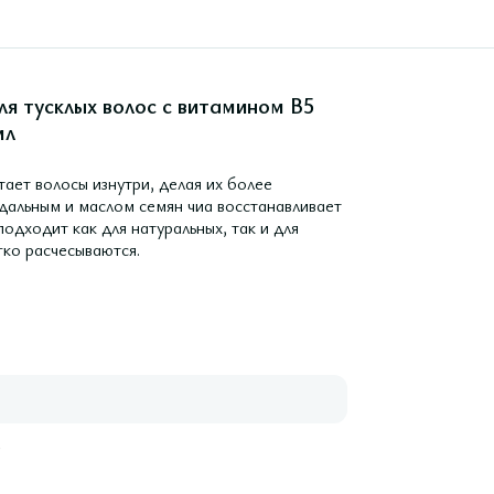
я тусклых волос с витамином В5
мл
ает волосы изнутри, делая их более
ндальным и маслом семян чиа восстанавливает
одходит как для натуральных, так и для
гко расчесываются.
е