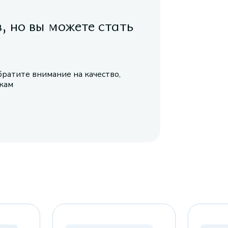
в, но вы можете стать
братите внимание на качество,
икам