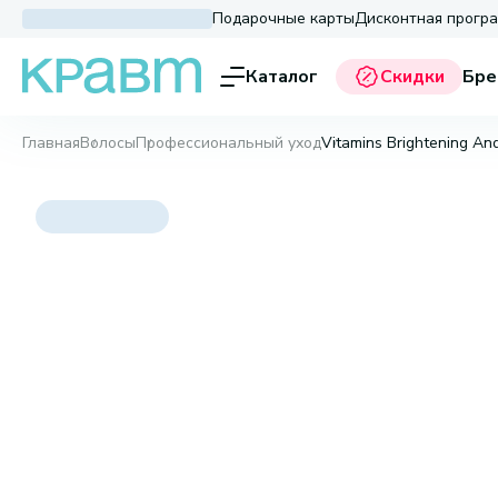
Подарочные карты
Дисконтная прогр
Каталог
Скидки
Бре
Главная
Волосы
Профессиональный уход
Vitamins Brightening An