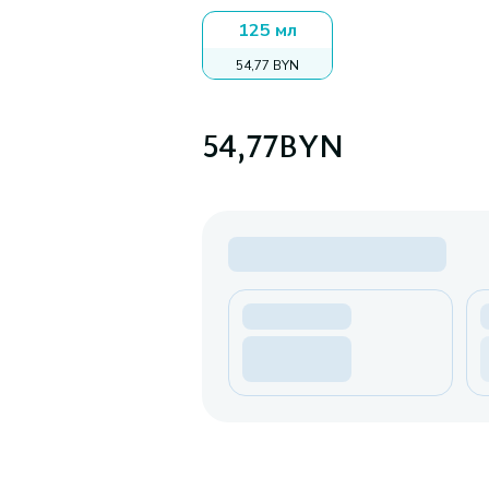
125 мл
54,77 BYN
54,77
BYN