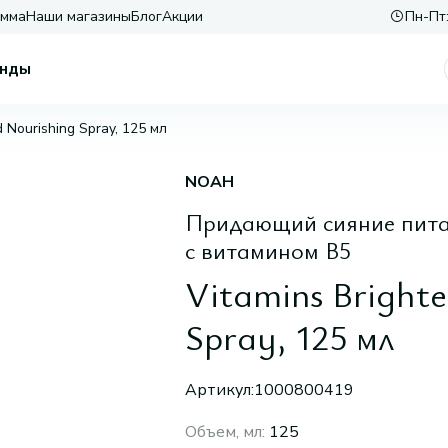
амма
Наши магазины
Блог
Акции
Пн-Пт:
нды
d Nourishing Spray, 125 мл
NOAH
Придающий сияние питат
с витамином В5
Vitamins Bright
Spray, 125 мл
Артикул:
1000800419
Объем, мл
:
125