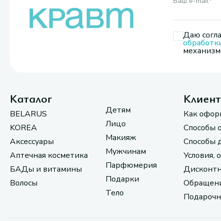
Ваш e-mail
*
Даю согла
обработк
механизмо
Каталог
Клиен
Детям
BELARUS
Как офор
Лицо
KOREA
Способы 
Макияж
Аксессуары
Способы 
Мужчинам
Аптечная косметика
Условия, 
Парфюмерия
БАДы и витамины
Дисконтн
Подарки
Волосы
Обращени
Тело
Подарочн