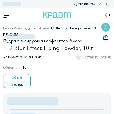
637-88-99
A1, МТС, Life
Главная
Макияж
Для лица
Пудра
HD Blur Effect Fixing Powder, 10 г
RELOUIS
Пудра фиксирующая с эффектом блюра
HD Blur Effect Fixing Powder, 10 г
Артикул:
4810438028493
0
Оставить отзыв
Объем, мл
:
10
10 мл
16,97 BYN