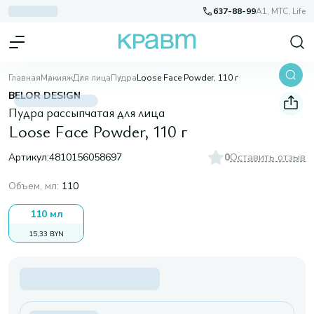
637-88-99
A1, МТС, Life
Главная
Макияж
Для лица
Пудра
Loose Face Powder, 110 г
BELOR DESIGN
Пудра рассыпчатая для лица
Loose Face Powder, 110 г
Артикул:
4810156058697
0
Оставить отзыв
Объем, мл
:
110
110 мл
15,33 BYN