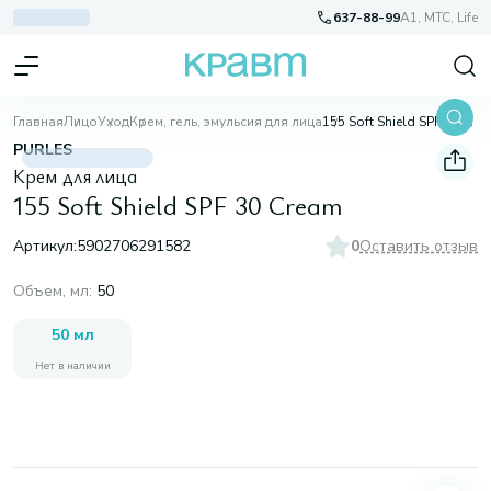
637-88-99
A1, МТС, Life
Главная
Лицо
Уход
Крем, гель, эмульсия для лица
155 Soft Shield SPF 30 Cream
PURLES
Крем для лица
155 Soft Shield SPF 30 Cream
Артикул:
5902706291582
0
Оставить отзыв
Объем, мл
:
50
50 мл
Нет в наличии