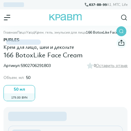
637-88-99
A1, МТС, Life
Главная
Лицо
Уход
Крем, гель, эмульсия для лица
166 BotoxLike Face Cream
PURLES
Крем для лица, шеи и декольте
166 BotoxLike Face Cream
Артикул:
5902706291803
0
Оставить отзыв
Объем, мл
:
50
50 мл
179,00 BYN