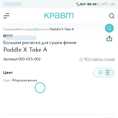
637-88-99
A1, МТС, Life
Главная
Аксессуары
Для волос
Paddle X Take A
IKOO
Большая расческа для сушки феном
Paddle X Take A
Артикул:
003-015-002
0
Оставить отзыв
Цвет
Цвет:
Морская волна