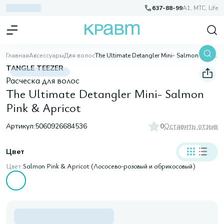
637-88-99
A1, МТС, Life
Главная
Аксессуары
Для волос
The Ultimate Detangler Mini- Salmon Pink & Apricot
TANGLE TEEZER
Расческа для волос
The Ultimate Detangler Mini- Salmon
Pink & Apricot
Артикул:
5060926684536
0
Оставить отзыв
Цвет
Цвет:
Salmon Pink & Apricot (Лососево-розовый и абрикосовый)