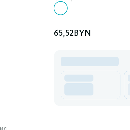
65,52
BYN
ия