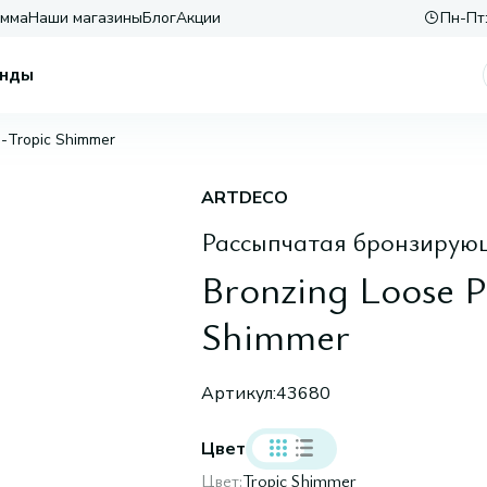
амма
Наши магазины
Блог
Акции
Пн-Пт:
нды
н-Tropic Shimmer
ARTDECO
Рассыпчатая бронзирующ
Bronzing Loose P
Shimmer
Артикул:
43680
Цвет
Цвет:
Tropic Shimmer