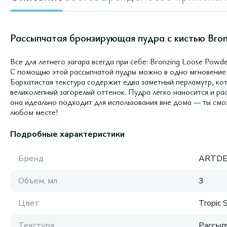
Рассыпчатая бронзирующая пудра с кистью Bronz
Все для летнего загара всегда при себе: Bronzing Loose Powde
С помощью этой рассыпчатой пудры можно в одно мгновение п
Бархатистая текстура содержит едва заметный перламутр, ко
великолепный загорелый оттенок. Пудра легко наносится и ра
она идеально подходит для использования вне дома — ты смо
любом месте!
Подробные характеристики
Бренд
ARTD
Объем, мл
3
Цвет
Tropic 
Текстура
Рассып