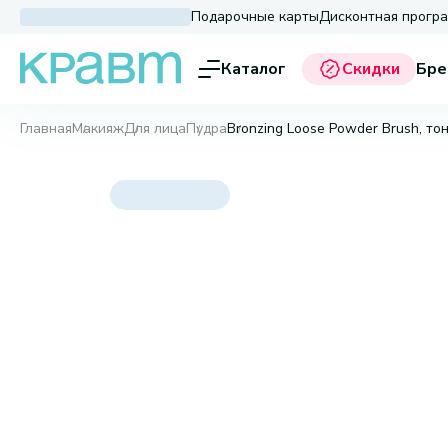
Подарочные карты
Дисконтная прогр
Каталог
Скидки
Бре
Главная
Макияж
Для лица
Пудра
Bronzing Loose Powder Brush, то