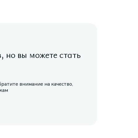
в, но вы можете стать
братите внимание на качество,
икам