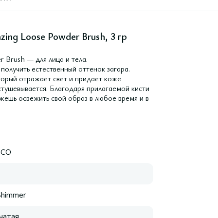
ing Loose Powder Brush, 3 гр
r Brush — для лица и тела.
олучить естественный оттенок загара.
торый отражает свет и придает коже
стушевывается. Благодаря прилагаемой кисти
жешь освежить свой образ в любое время и в
ECO
Shimmer
чатая