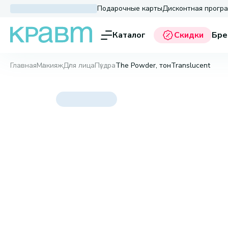
Подарочные карты
Дисконтная прогр
Каталог
Скидки
Бре
Главная
Макияж
Для лица
Пудра
The Powder, тонTranslucent