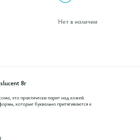
Нет в наличии
slucent 8г
сома, что практически парит над кожей.
формы, которые буквально притягиваются к
R