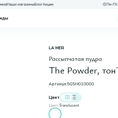
амма
Наши магазины
Блог
Акции
Пн-Пт:
нды
LA MER
Рассыпчатая пудра
The Powder, тон
Артикул:
5G5H010000
Цвет
Цвет:
Translucent