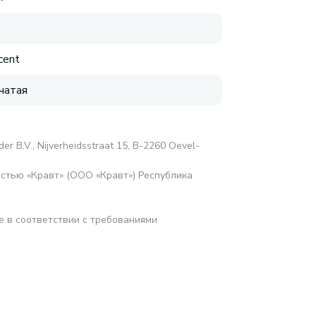
cent
чатая
er B.V., Nijverheidsstraat 15, B-2260 Oevel-
стью «Кравт» (ООО «Кравт») Республика
е в соответствии с требованиями