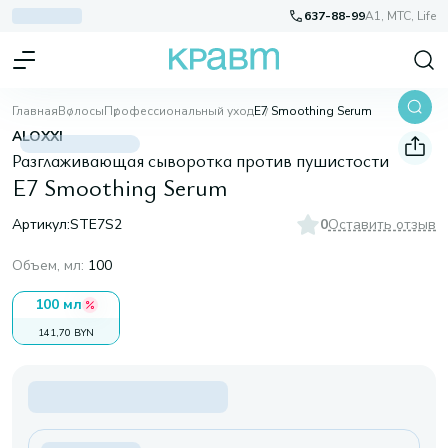
637-88-99
A1, МТС, Life
Главная
Волосы
Профессиональный уход
E7 Smoothing Serum
ALOXXI
Разглаживающая сыворотка против пушистости
E7 Smoothing Serum
Артикул:
STE7S2
0
Оставить отзыв
Объем, мл
:
100
100 мл
141,70 BYN