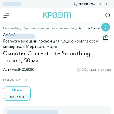
637-88-99
A1, МТС, Life
Главная
Лицо
Очищение
Тоники, лосьоны для лица
Osmoter Concentrate Smoothing Lotion, 50 мл
AHAVA
Разглаживающий лосьон для лица с комплексом
минералов Мертвого моря
Osmoter Concentrate Smoothing
Lotion, 50 мл
Артикул:
84216090
0
Оставить отзыв
Объем, мл
:
50
50 мл
209,45 BYN