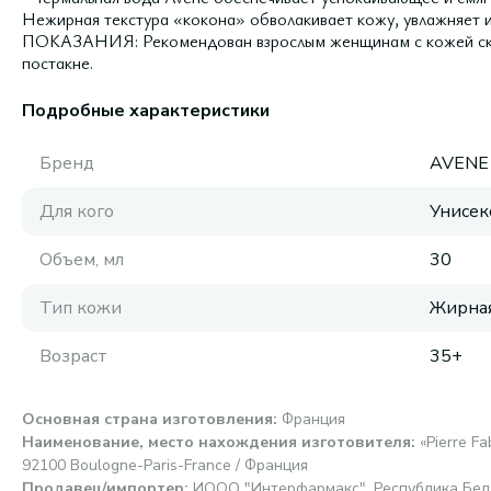
Нежирная текстура «кокона» обволакивает кожу, увлажняет и
ПОКАЗАНИЯ: Рекомендован взрослым женщинам с кожей скло
постакне.
Подробные характеристики
Бренд
AVENE
Для кого
Унисек
Объем, мл
30
Тип кожи
Жирная
Возраст
35+
Основная страна изготовления
:
Франция
Наименование, место нахождения изготовителя
:
«Pierre F
92100 Boulogne-Paris-France / Франция
Продавец/импортер
:
ИООО "Интерфармакс", Республика Бела