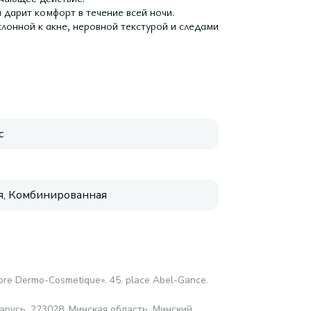
 дарит комфорт в течение всей ночи.
нной к акне, неровной текстурой и следами
с
, Комбинированная
abre Dermo-Cosmetique». 45. place Abel-Gance.
русь, 223028, Минская область, Минский