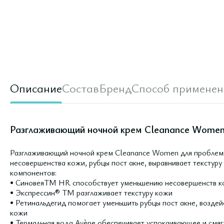
Описание
Состав
Бренд
Способ применен
Разглаживающий ночной крем Cleanance Women
Разглаживающий ночной крем Cleanance Women для проблемн
несовершенства кожи, рубцы пост акне, выравнивает текстур
компонентов:
• СиновеяTM HR способствует уменьшению несовершенств к
• Экспрессин® TM разглаживает текстуру кожи
• Ретинальдегид помогает уменьшить рубцы пост акне, воздей
кожи
• Термальная вода Avène обеспечивает успокаивающее и смя