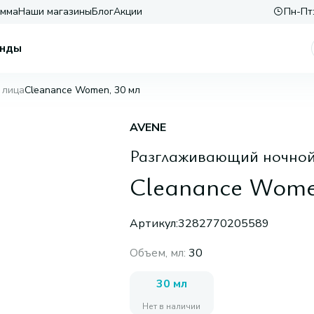
амма
Наши магазины
Блог
Акции
Пн-Пт:
нды
 лица
Cleanance Women, 30 мл
AVENE
Разглаживающий ночной
Cleanance Wome
Артикул:
3282770205589
Объем, мл
:
30
30 мл
Нет в наличии