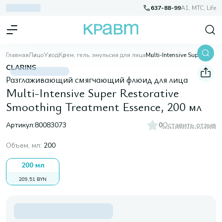
637-88-99
A1, МТС, Life
Главная
Лицо
Уход
Крем, гель, эмульсия для лица
Multi-Intensive Super Restorative Smoothing Treatment Essence, 200 мл
CLARINS
Разглаживающий смягчающий флюид для лица
Multi-Intensive Super Restorative
Smoothing Treatment Essence, 200 мл
Артикул:
80083073
0
Оставить отзыв
Объем, мл
:
200
200 мл
209,51 BYN