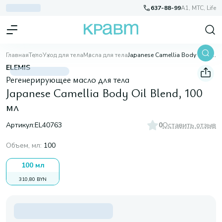
637-88-99
A1, МТС, Life
Главная
Тело
Уход для тела
Масла для тела
Japanese Camellia Body Oil Blend, 100 мл
ELEMIS
Регенерирующее масло для тела
Japanese Camellia Body Oil Blend, 100
мл
Артикул:
EL40763
0
Оставить отзыв
Объем, мл
:
100
100 мл
310,80 BYN