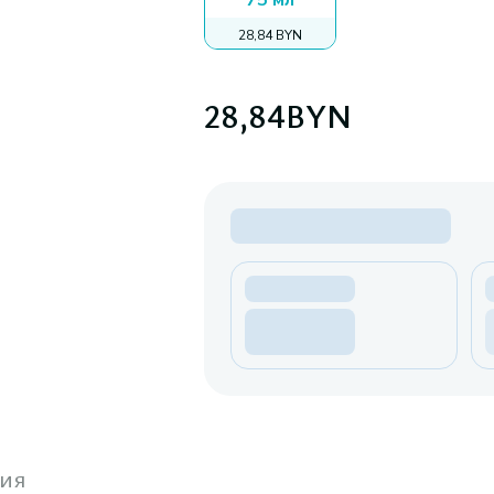
75 мл
28,84 BYN
28,84
BYN
ия