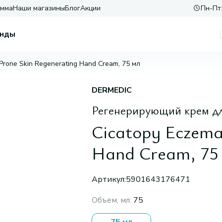
амма
Наши магазины
Блог
Акции
Пн-Пт:
нды
Prone Skin Regenerating Hand Cream, 75 мл
DERMEDIC
Регенерирующий крем дл
Cicatopy Eczema
Hand Cream, 75
Артикул:
5901643176471
Объем, мл
:
75