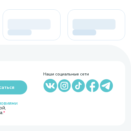
Наши социальные сети
саться
ловиями
ой,
а.