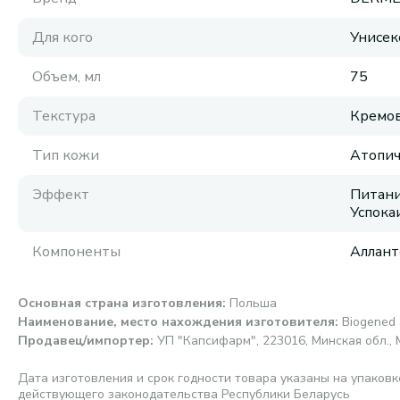
Для кого
Унисек
Объем, мл
75
Текстура
Кремов
Тип кожи
Атопич
Эффект
Питани
Успок
Компоненты
Аллант
Основная страна изготовления
:
Польша
Наименование, место нахождения изготовителя
:
Biogened 
Продавец/импортер
:
УП "Капсифарм", 223016, Минская обл., 
Дата изготовления и срок годности товара указаны на упаковк
действующего законодательства Республики Беларусь