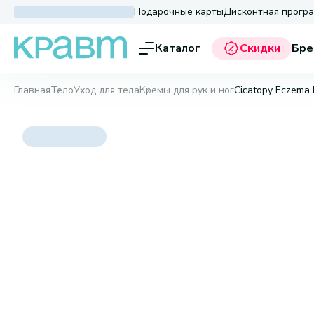
Подарочные карты
Дисконтная прогр
Каталог
Скидки
Бре
Главная
Тело
Уход для тела
Кремы для рук и ног
Cicatopy Eczema 