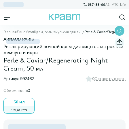
637-88-99
A1, МТС, Life
Главная
Лицо
Уход
Крем, гель, эмульсия для лица
Perle & Caviar/Regenerating Night Cream, 50 мл
ARNAUD PARIS
Регенерирующий ночной крем для лица с экстрактом
жемчуга и икры
Perle & Caviar/Regenerating Night
Cream, 50 мл
Артикул:
992462
0
Оставить отзыв
Объем, мл
:
50
50 мл
199,64 BYN