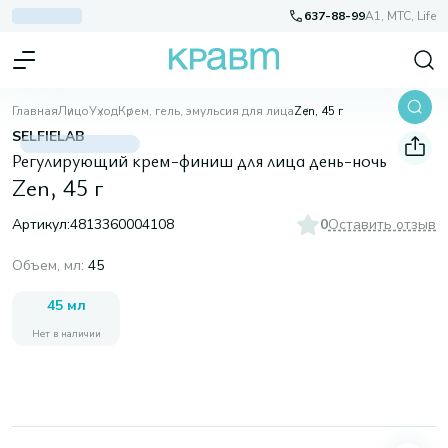
637-88-99
A1, МТС, Life
Главная
Лицо
Уход
Крем, гель, эмульсия для лица
Zen, 45 г
SELFIELAB
Регулирующий крем-финиш для лица день-ночь
Zen, 45 г
Артикул:
4813360004108
0
Оставить отзыв
Объем, мл
:
45
45 мл
Нет в наличии