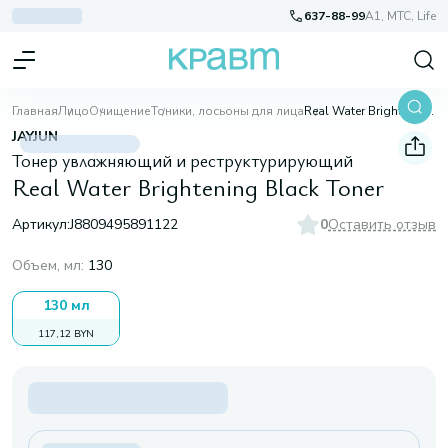
637-88-99
A1, МТС, Life
Главная
Лицо
Очищение
Тоники, лосьоны для лица
Real Water Brightening Black Toner
JAYJUN
Тонер увлажняющий и реструктурирующий
Real Water Brightening Black Toner
Артикул:
J8809495891122
0
Оставить отзыв
Объем, мл
:
130
130 мл
117,12 BYN