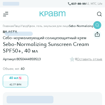
637-88-99
A1, МТС, Life
Главная
Лицо
Уход
Крем, гель, эмульсия для лица
Sebo-Normalizing Sunscreen Cream SPF50+, 40 мл
RILASTIL
Себо-нормализующий солнцезащитный крем
Sebo-Normalizing Sunscreen Cream
SPF50+, 40 мл
Артикул:
8050444859513
0
Оставить отзыв
Объем, мл
:
40
40 мл
42,77 BYN