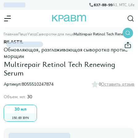
637-88-99
A1, МТС, Life
Главная
Лицо
Уход
Сыворотки для лица
Multirepair Retinol Tech Renewing Serum
RILASTIL
Обновляющая, разглаживающая сыворотка против
морщин
Multirepair Retinol Tech Renewing
Serum
Артикул:
8055510247874
0
Оставить отзыв
Объем, мл
:
30
30 мл
150,69 BYN