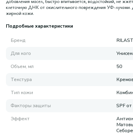
добавления масел, быстро впитывается, водостойкий, не жжё
клеточную ДНК от окислительного повреждения УФ-лучами. 
жирной кожи.
Подробные характеристики
Бренд
RILAST
Для кого
Унисек
Объем, мл
50
Текстура
Кремов
Тип кожи
Комби
Факторы защиты
SPF от
Эффект
Антиок
Матовы
Себоре