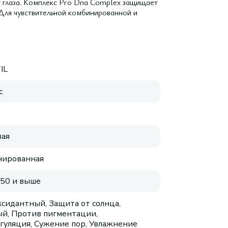
т глаза. Комплекс Pro Dna Complex защищает
Для чувствительной комбинированной и
IL
с
ая
нированная
 50 и выше
сидантный, Защита от солнца,
й, Против пигментации,
гуляция, Сужение пор, Увлажнение