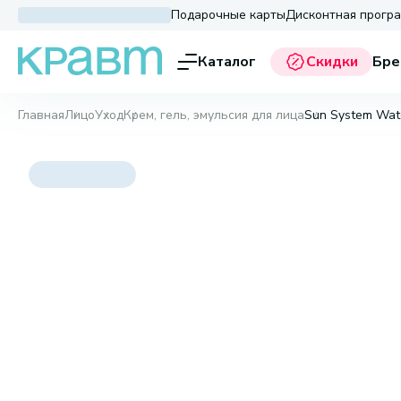
Подарочные карты
Дисконтная прогр
Каталог
Скидки
Бре
Главная
Лицо
Уход
Крем, гель, эмульсия для лица
Sun System Wate