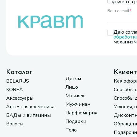
Подписка на р
Ваш e-mail
*
Даю согла
обработк
механизмо
Каталог
Клиен
Детям
BELARUS
Как офор
Лицо
KOREA
Способы 
Макияж
Аксессуары
Способы 
Мужчинам
Аптечная косметика
Условия, 
Парфюмерия
БАДы и витамины
Дисконтн
Подарки
Волосы
Обращени
Тело
Подарочн