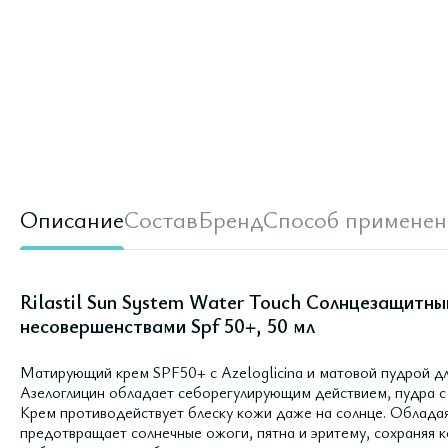
Описание
Состав
Бренд
Способ применен
Rilastil Sun System Water Touch Солнцезащитн
несовершенствами Spf 50+, 50 мл
Матирующий крем SPF50+ с Azeloglicina и матовой пудрой д
Азелоглицин обладает себорегулирующим действием, пудра с
Крем противодействует блеску кожи даже на солнце. Облада
предотвращает солнечные ожоги, пятна и эритему, сохраняя к