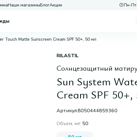
амма
Наши магазины
Блог
Акции
Пн-Пт:
нды
r Touch Matte Sunscreen Cream SPF 50+, 50 мл
RILASTIL
Солнцезащитный матир
Sun System Wate
Cream SPF 50+, 
Артикул:
8050444859360
Объем, мл
:
50