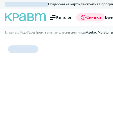
Подарочные карты
Дисконтная прогр
Каталог
Скидки
Бре
Главная
Лицо
Уход
Крем, гель, эмульсия для лица
Azelac Moisturiz