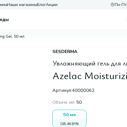
амма
Наши магазины
Блог
Акции
Пн-Пт:
нды
ing Gel, 50 мл
SESDERMA
Увлажняющий гель для л
Azelac Moisturiz
Артикул:
40000062
Объем, мл
:
50
50 мл
185,46 BYN