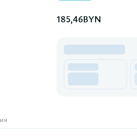
185,46
BYN
ия