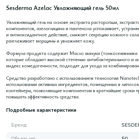
Sesderma Azelac Увлажняющий гель 50мл
Увлажняющий гель на основе экстракта расторопши, экстрак
компонентов, азелоглицина и пантенола успокаивает, устран
и антиоксидантное действие, снижает секрецию кожного сала
разглаживает морщины и увлажняет кожу.
Формула продукта содержит Масло мануки (тонкосемянника м
которые обладают высокой степенью антибактериального и ан
индекс комедогенности, подходят для ухода за комбинирова
Средство разработано с использованием технологии Nanotech
использовании активных ингредиентов, помещенных в липосо
контейнеры, позволяющие компонентам в кратчайшие сроки пр
повышать эффективность средства.
Подробные характеристики
Бренд
SESDE
Объем, мл
50