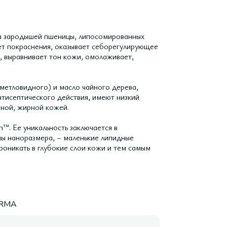
та зародышей пшеницы, липосомированных
яет покраснения, оказывает себорегулирующее
, выравнивает тон кожи, омолаживает,
етловидного) и масло чайного дерева,
тисептического действия, имеют низкий
нной, жирной кожей.
™. Ее уникальность заключается в
мы наноразмера, – маленькие липидные
оникать в глубокие слои кожи и тем самым
RMA