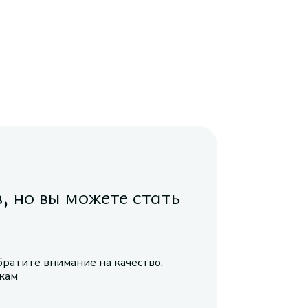
в, но вы можете стать
братите внимание на качество,
икам