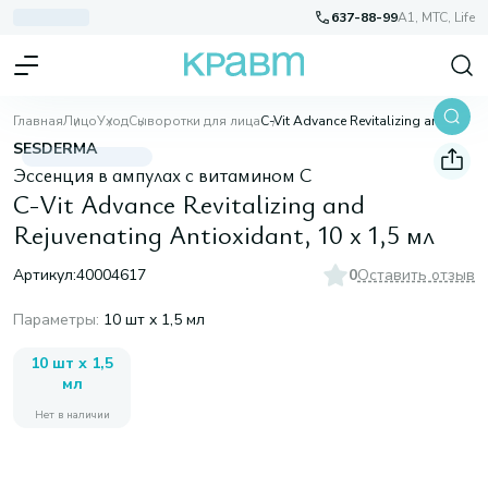
637-88-99
A1, МТС, Life
Главная
Лицо
Уход
Сыворотки для лица
C-Vit Advance Revitalizing and Rejuvenating Antioxidant, 10 х 1,5 мл
SESDERMA
Эссенция в ампулах с витамином C
C-Vit Advance Revitalizing and
Rejuvenating Antioxidant, 10 х 1,5 мл
Артикул:
40004617
0
Оставить отзыв
Параметры
:
10 шт х 1,5 мл
10 шт х 1,5
мл
Нет в наличии