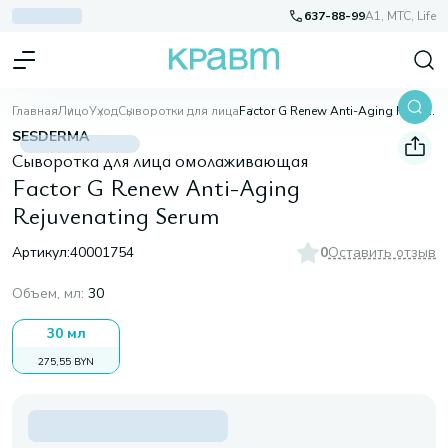
637-88-99
A1, МТС, Life
Главная
Лицо
Уход
Сыворотки для лица
Factor G Renew Anti-Aging Rejuvenating Serum
SESDERMA
Сыворотка для лица омолаживающая
Factor G Renew Anti-Aging
Rejuvenating Serum
Артикул:
40001754
0
Оставить отзыв
Объем, мл
:
30
30 мл
275,55 BYN