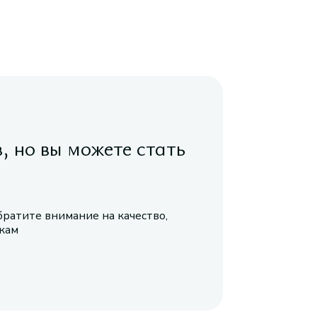
в, но вы можете стать
братите внимание на качество,
икам