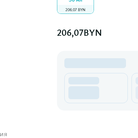
50 мл
206,07 BYN
206,07
BYN
ия