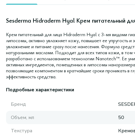
Sesderma Hidraderm Hyal Крем питательный для
Крем питательный для лица Hidraderm Hyal с 3-мя видами ги
липосомы, активно увлажняет кожу, повышает ее упругость и 
увлажнение и питание сразу после нанесения. Формула средст
натуральными маслами. Подходит для всех типов кожи, в том 
разработано с использованием технологии Nanotech™. Ее уни
активных ингредиентов, помещенных в липосомы наноразмера
позволяющие компонентам в кратчайшие сроки проникать в г
эффективность средства.
Подробные характеристики
Бренд
SESDE
Объем, мл
50
Текстура
Кремов