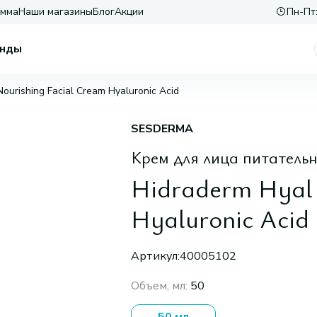
амма
Наши магазины
Блог
Акции
Пн-Пт:
нды
ourishing Facial Cream Hyaluronic Acid
SESDERMA
Крем для лица питатель
Hidraderm Hyal 
Hyaluronic Acid
Артикул:
40005102
Объем, мл
:
50