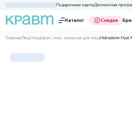
Подарочные карты
Дисконтная прогр
Каталог
Скидки
Бре
Главная
Лицо
Уход
Крем, гель, эмульсия для лица
Hidraderm Hyal N