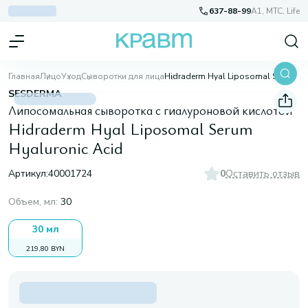
637-88-99
A1, МТС, Life
Главная
Лицо
Уход
Сыворотки для лица
Hidraderm Hyal Liposomal Serum Hyaluronic Acid
SESDERMA
Липосомальная сыворотка с гиалуроновой кислотой
Hidraderm Hyal Liposomal Serum
Hyaluronic Acid
Артикул:
40001724
0
Оставить отзыв
Объем, мл
:
30
30 мл
219,80 BYN