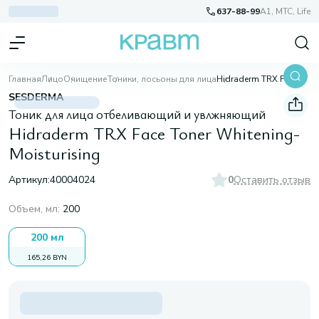
637-88-99
A1, МТС, Life
Главная
Лицо
Очищение
Тоники, лосьоны для лица
Hidraderm TRX Face Toner Whitening-Moisturising
SESDERMA
Тоник для лица отбеливающий и увлжняющий
Hidraderm TRX Face Toner Whitening-
Moisturising
Артикул:
40004024
0
Оставить отзыв
Объем, мл
:
200
200 мл
165,26 BYN