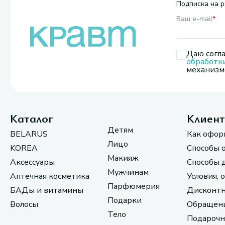
Подписка на р
Ваш e-mail
*
Даю согла
обработк
механизмо
Каталог
Клиен
Детям
BELARUS
Как офор
Лицо
KOREA
Способы 
Макияж
Аксессуары
Способы 
Мужчинам
Аптечная косметика
Условия, 
Парфюмерия
БАДы и витамины
Дисконтн
Подарки
Волосы
Обращени
Тело
Подарочн