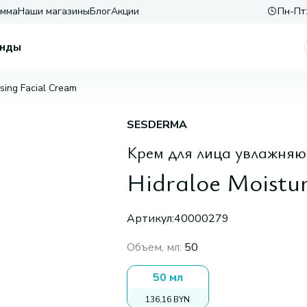
амма
Наши магазины
Блог
Акции
Пн-Пт:
нды
ising Facial Cream
SESDERMA
Крем для лица увлажняю
Hidraloe Moistur
Артикул:
40000279
Объем, мл
:
50
50 мл
136,16 BYN