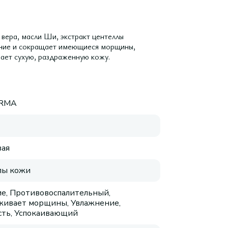
вера, масли Ши, экстракт центеллы
ление и сокращает имеющиеся морщины,
вает сухую, раздраженную кожу.
RMA
ая
пы кожи
е, Противовоспалительный,
живает морщины, Увлажнение,
сть, Успокаивающий