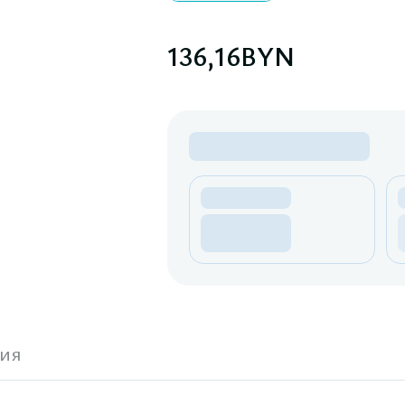
136,16
BYN
ия