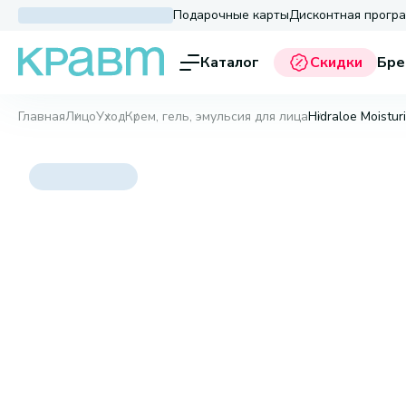
Подарочные карты
Дисконтная прогр
Каталог
Скидки
Бре
Главная
Лицо
Уход
Крем, гель, эмульсия для лица
Hidraloe Moistur