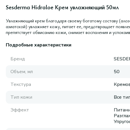
Sesderma Hidraloe Крем увлажняющий 50мл
Увлажняющий крем благодаря своему богатому составу (алоэ 
азиатской) увлажняет кожу, питает ее, предотвращает появ
препятствует обвисанию кожи, снимает воспаления и успокаи
Подробные характеристики
Бренд
SESDE
Объем, мл
50
Текстура
Кремов
Тип кожи
Все ти
Эффект
Питани
Разгла
Упруго