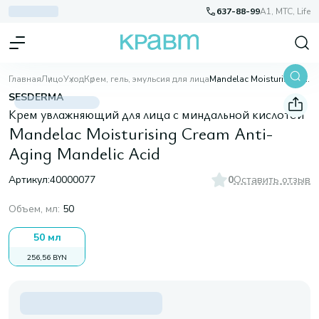
637-88-99
A1, МТС, Life
Главная
Лицо
Уход
Крем, гель, эмульсия для лица
Mandelac Moisturising Cream Anti-Aging Mandelic Acid
SESDERMA
Крем увлажняющий для лица с миндальной кислотой
Mandelac Moisturising Cream Anti-
Aging Mandelic Acid
Артикул:
40000077
0
Оставить отзыв
Объем, мл
:
50
50 мл
256,56 BYN