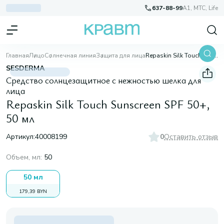
637-88-99
A1, МТС, Life
Главная
Лицо
Солнечная линия
Защита для лица
Repaskin Silk Touch Sunscreen SPF 50+, 50 мл
SESDERMA
Средство солнцезащитное с нежностью шелка для
лица
Repaskin Silk Touch Sunscreen SPF 50+,
50 мл
Артикул:
40008199
0
Оставить отзыв
Объем, мл
:
50
50 мл
179,39 BYN