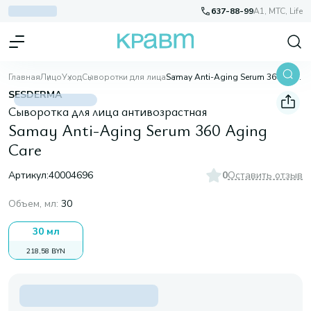
637-88-99
A1, МТС, Life
Главная
Лицо
Уход
Сыворотки для лица
Samay Anti-Aging Serum 360 Aging Care
SESDERMA
Сыворотка для лица антивозрастная
Samay Anti-Aging Serum 360 Aging
Care
Артикул:
40004696
0
Оставить отзыв
Объем, мл
:
30
30 мл
218,58 BYN