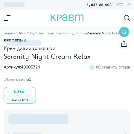
637-88-99
A1, МТС, Life
Главная
Лицо
Уход
Крем, гель, эмульсия для лица
Serenity Night Cream Relax
SESDERMA
Крем для лица ночной
Serenity Night Cream Relax
Артикул:
40005724
0
Оставить отзыв
Объем, мл
:
50
50 мл
242,03 BYN