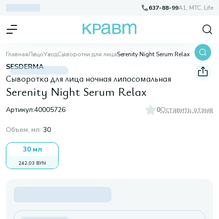
637-88-99
A1, МТС, Life
Главная
Лицо
Уход
Сыворотки для лица
Serenity Night Serum Relax
SESDERMA
Сыворотка для лица ночная липосомальная
Serenity Night Serum Relax
Артикул:
40005726
0
Оставить отзыв
Объем, мл
:
30
30 мл
242,03 BYN