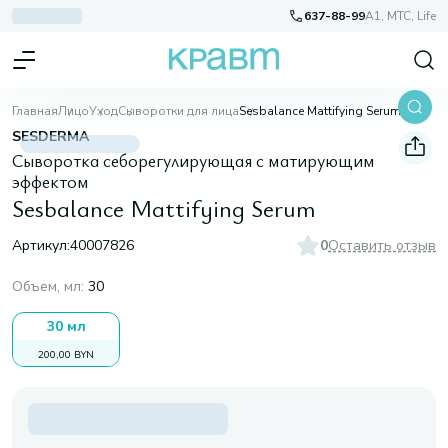
637-88-99
A1, МТС, Life
Главная
Лицо
Уход
Сыворотки для лица
Sesbalance Mattifying Serum
SESDERMA
Сыворотка себорегулирующая с матирующим
эффектом
Sesbalance Mattifying Serum
Артикул:
40007826
0
Оставить отзыв
Объем, мл
:
30
30 мл
200,00 BYN