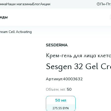
амма
Наши магазины
Блог
Акции
Пн-Пт:
нды
eam Cell Activating
SESDERMA
Крем-гель для лица клет
Sesgen 32 Gel Cr
Артикул:
40003632
Объем, мл
:
50
50 мл
275,55 BYN