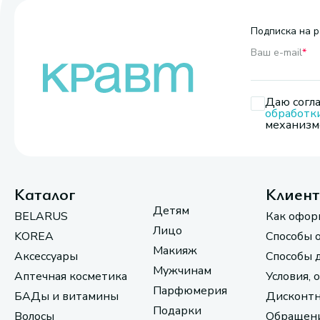
Подписка на р
Ваш e-mail
*
Даю согла
обработк
механизмо
Каталог
Клиен
Детям
BELARUS
Как офор
Лицо
KOREA
Способы 
Макияж
Аксессуары
Способы 
Мужчинам
Аптечная косметика
Условия, 
Парфюмерия
БАДы и витамины
Дисконтн
Подарки
Волосы
Обращени