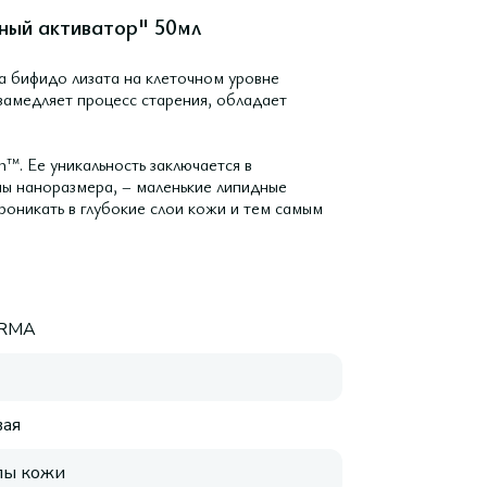
чный активатор" 50мл
а бифидо лизата на клеточном уровне
замедляет процесс старения, обладает
™. Ее уникальность заключается в
мы наноразмера, – маленькие липидные
оникать в глубокие слои кожи и тем самым
RMA
ая
пы кожи