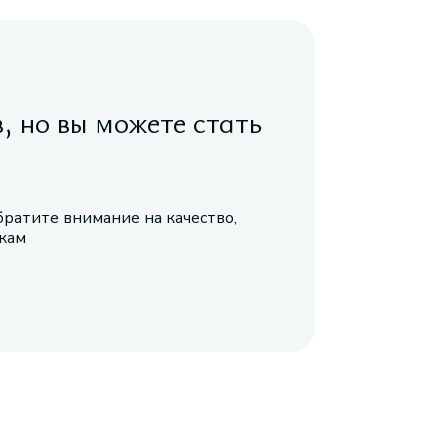
в, но вы можете стать
братите внимание на качество,
икам