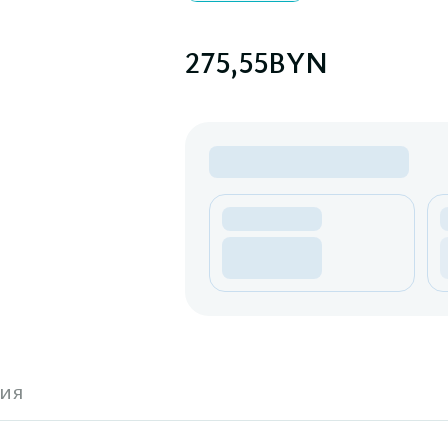
275,55
BYN
ия