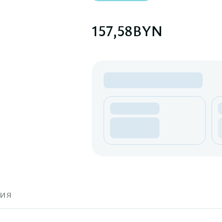
157,58
BYN
ия