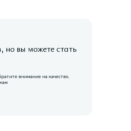
в, но вы можете стать
братите внимание на качество,
икам