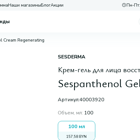
амма
Наши магазины
Блог
Акции
Пн-Пт:
нды
l Cream Regenerating
SESDERMA
Крем-гель для лица вос
Sespanthenol Ge
Артикул:
40003920
Объем, мл
:
100
100 мл
157,58 BYN