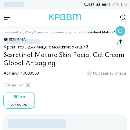
637-88-99
A1, МТС, Life
Главная
Лицо
Уход
Крем, гель, эмульсия для лица
Sesretinal Mature Skin Facial Gel Cream Global Antiaging
SESDERMA
Крем-гель для лица омолаживающий
Sesretinal Mature Skin Facial Gel Cream
Global Antiaging
Артикул:
40003553
0
Оставить отзыв
Объем, мл
:
50
50 мл
275,55 BYN