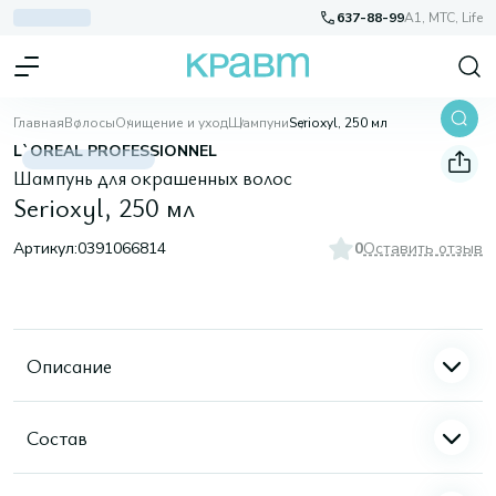
637-88-99
A1, МТС, Life
Главная
Волосы
Очищение и уход
Шампуни
Serioxyl, 250 мл
L`OREAL PROFESSIONNEL
Шампунь для окрашенных волос
Serioxyl, 250 мл
Артикул:
0391066814
0
Оставить отзыв
Описание
Состав