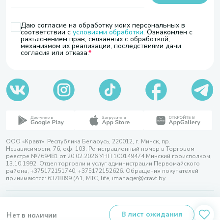
Даю согласие на обработку моих персональных в
соответствии с
условиями обработки
. Ознакомлен с
разъяснением прав, связанных с обработкой,
механизмом их реализации, последствиями дачи
согласия или отказа.
ООО «Кравт». Республика Беларусь, 220012, г. Минск, пр.
Независимости, 76, оф. 103. Регистрационный номер в Торговом
реестре №769481 от 20.02.2026 УНП 100149474 Минский горисполком,
13.10.1992. Отдел торговли и услуг администрации Первомайского
района, +375172151740; +375172152626. Обращения покупателей
принимаются: 6378899 (А1, МТС, life, imanager@cravt.by.
© 2026 ООО «Кравт»
Разработка сайта — SLAM
Нет в наличии
В лист ожидания