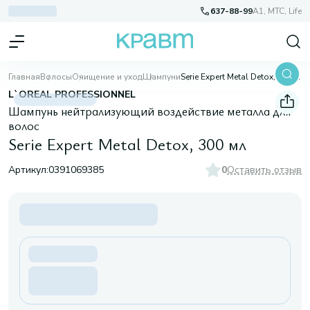
637-88-99
A1, МТС, Life
Главная
Волосы
Очищение и уход
Шампуни
Serie Expert Мetal Detox, 300 мл
L`OREAL PROFESSIONNEL
Шампунь нейтрализующий воздействие металла для
волос
Serie Expert Мetal Detox, 300 мл
Артикул:
0391069385
0
Оставить отзыв