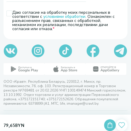
Даю согласие на обработку моих персональных в
соответствии с
условиями обработки
. Ознакомлен с
разъяснением прав, связанных с обработкой,
механизмом их реализации, последствиями дачи
согласия или отказа.
ООО «Кравт». Республика Беларусь, 220012, г. Минск, пр.
Независимости, 76, оф. 103. Регистрационный номер в Торговом
реестре №769481 от 20.02.2026 УНП 100149474 Минский горисполком,
13.10.1992. Отдел торговли и услуг администрации Первомайского
района, +375172151740; +375172152626. Обращения покупателей
принимаются: 6378899 (А1, МТС, life, imanager@cravt.by.
© 2026 ООО «Кравт»
Разработка сайта — SLAM
79,65
BYN
Выбор настроек Cookie