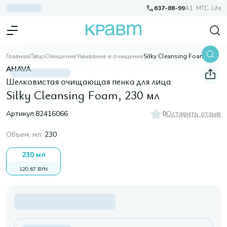
637-88-99
A1, МТС, Life
Главная
Лицо
Очищение
Умывание и очищение
Silky Cleansing Foam, 230 мл
AHAVA
Шелковистая очищающая пенка для лица
Silky Cleansing Foam, 230 мл
Артикул:
82416066
0
Оставить отзыв
Объем, мл
:
230
230 мл
120,67 BYN