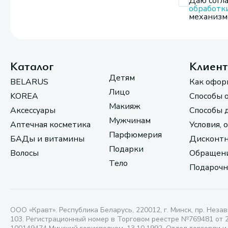
Даю согла
обработк
механизмо
Каталог
Клиен
Детям
BELARUS
Как офор
Лицо
KOREA
Способы 
Макияж
Аксессуары
Способы 
Мужчинам
Аптечная косметика
Условия, 
Парфюмерия
БАДы и витамины
Дисконтн
Подарки
Волосы
Обращени
Тело
Подарочн
ООО «Кравт». Республика Беларусь, 220012, г. Минск, пр. Незав
103. Регистрационный номер в Торговом реестре №769481 от 