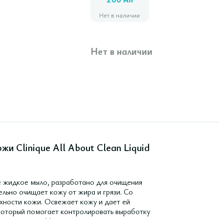
200 мл
Нет в наличии
Нет в наличии
и Clinique All About Clean Liquid
е жидкое мыло, разработано для очищения
льно очищает кожу от жира и грязи. Со
хности кожи. Освежает кожу и дает ей
который помогает контролировать выработку