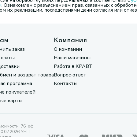
сие на обработку моих персональных в соответствии с
ус
и
. Ознакомлен с разъяснением прав, связанных с обработк
м их реализации, последствиями дачи согласия или отказ
там
Компания
мить заказ
О компании
оплаты
Наши магазины
доставки
Работа в КРАВТ
обмен и возврат товара
Вопрос-ответ
ая программа
Контакты
е покупателей
ые карты
исимости, 76, оф.
20.02.2026 УНП