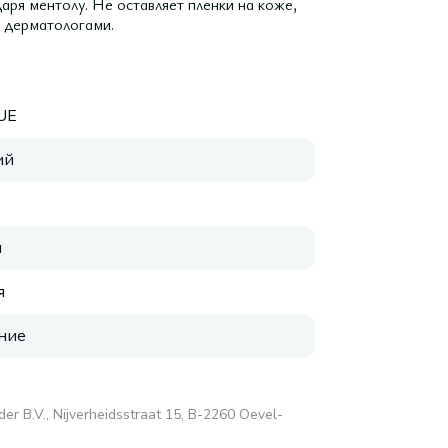
ря ментолу. Не оставляет пленки на коже,
о дерматологами.
UE
ий
я
я
ние
er B.V., Nijverheidsstraat 15, B-2260 Oevel-