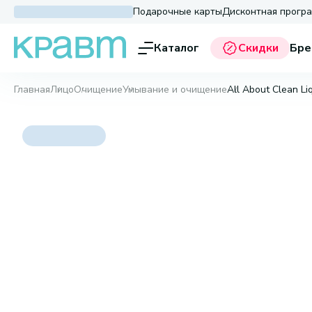
Подарочные карты
Дисконтная прогр
Каталог
Скидки
Бре
Главная
Лицо
Очищение
Умывание и очищение
All About Clean Liq