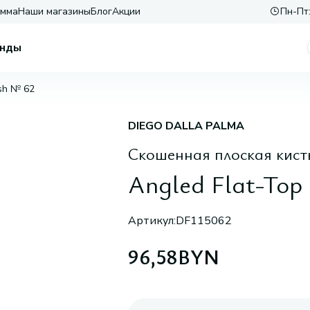
амма
Наши магазины
Блог
Акции
Пн-Пт:
нды
ush № 62
DIEGO DALLA PALMA
Скошенная плоская кисть
Angled Flat-Top
Артикул:
DF115062
96,58
BYN