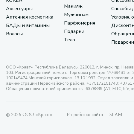
KOREA
Способы 
Макияж
Аксессуары
Способы 
Мужчинам
Аптечная косметика
Условия, 
Парфюмерия
БАДы и витамины
Дисконтн
Подарки
Волосы
Обращени
Тело
Подарочн
ООО «Кравт». Республика Беларусь, 220012, г. Минск, пр. Незав
103. Регистрационный номер в Торговом реестре №769481 от 
100149474 Минский горисполком, 13.10.1992. Отдел торговли и
администрации Первомайского района, +375172151740; +3751
Обращения покупателей принимаются: 6378899 (А1, МТС, life, i
© 2026 ООО «Кравт»
Разработка сайта — SLAM