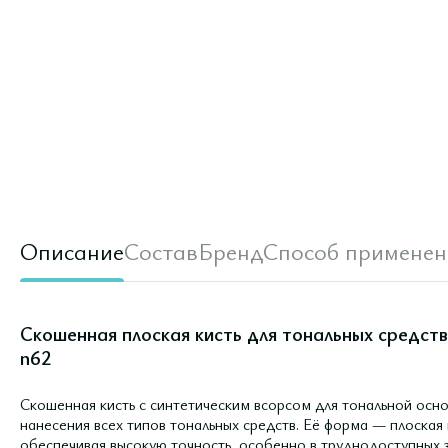
Описание
Состав
Бренд
Способ применен
Скошенная плоская кисть для тональных средств
n62
Скошенная кисть с синтетическим всорсом для тональной осно
нанесения всех типов тональных средств. Её форма — плоская
обеспечивая высокую точность, особенно в труднодоступных 