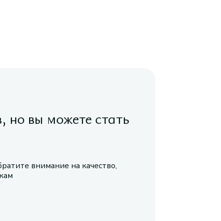
в, но вы можете стать
братите внимание на качество,
икам