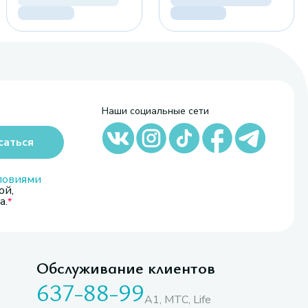
Наши социальные сети
саться
ловиями
ой,
а.
Обслуживание клиентов
637-88-99
A1, МТС, Life