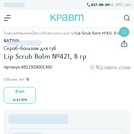
637-88-99
A1, МТС, Life
Главная
Макияж
Для губ
Бальзамы для губ
Lip Scrub Balm №421, 8 гр
SATIVA
Скраб-бальзам для губ
Lip Scrub Balm №421, 8 гр
Артикул:
4811929001360
0
Оставить отзыв
Объем, мл
:
8
8 мл
14,83 BYN