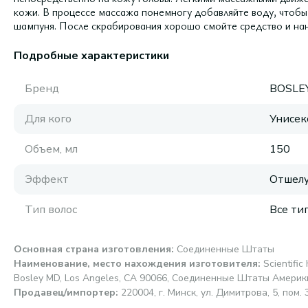
кожи. В процессе массажа понемногу добавляйте воду, чтобы 
шампуня. После скрабирования хорошо смойте средство и нан
Подробные характеристики
Бренд
BOSLE
Для кого
Унисек
Объем, мл
150
Эффект
Отшел
Тип волос
Все ти
Основная страна изготовления
:
Соединенные Штаты
Наименование, место нахождения изготовителя
:
Scientifi
Bosley MD, Los Angeles, CA 90066, Соединенные Штаты Америк
Продавец/импортер
:
220004, г. Минск, ул. Димитрова, 5, пом. 3