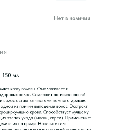
Нет в наличии
ия
, 150 мл
ляет кожу головы. Омолаживает и
 здоровых волос. Содержит активированный
и волос остаются чистыми намного дольше.
одной из причин выпадения волос. Экстракт
кроциркуляцию крови. Способствует лучшему
их этапах ухода (маски, спреи). Применение:
елите их на пряди. Нанесите гель
ниями распределите его по всей поверхности