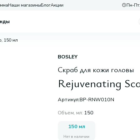
амма
Наши магазины
Блог
Акции
Пн-Пт:
нды
b, 150 мл
BOSLEY
Скраб для кожи головы
Rejuvenating Sca
Артикул:
BP-RNW010N
Объем, мл
:
150
150 мл
Нет в наличии