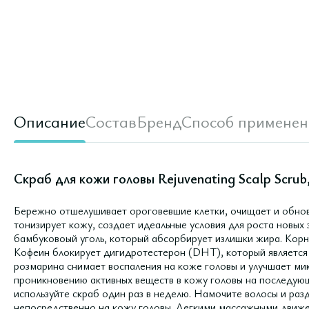
Описание
Состав
Бренд
Способ применен
Скраб для кожи головы Rejuvenating Scalp Scrub
Бережно отшелушивает ороговевшие клетки, очищает и обнов
тонизирует кожу, создает идеальные условия для роста новых
бамбуковоый уголь, который абсорбирует излишки жира. Корн
Кофеин блокирует дигидротестерон (DHT), который является 
розмарина снимает воспаления на коже головы и улучшает ми
проникновению активных веществ в кожу головы на последующ
используйте скраб один раз в неделю. Намочите волосы и разд
непосредственно на кожу головы. Легкими массажными движе