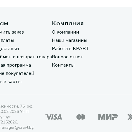
там
Компания
мить заказ
О компании
оплаты
Наши магазины
доставки
Работа в КРАВТ
обмен и возврат товара
Вопрос-ответ
ая программа
Контакты
е покупателей
ые карты
исимости, 76, оф.
20.02.2026 УНП
 услуг
72152626.
manager@cravt.by.