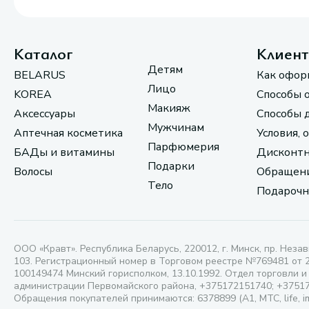
Каталог
Клиен
Детям
BELARUS
Как офор
Лицо
KOREA
Способы 
Макияж
Аксессуары
Способы 
Мужчинам
Аптечная косметика
Условия, 
Парфюмерия
БАДы и витамины
Дисконтн
Подарки
Волосы
Обращени
Тело
Подарочн
ООО «Кравт». Республика Беларусь, 220012, г. Минск, пр. Незав
103. Регистрационный номер в Торговом реестре №769481 от 
100149474 Минский горисполком, 13.10.1992. Отдел торговли и
администрации Первомайского района, +375172151740; +3751
Обращения покупателей принимаются: 6378899 (А1, МТС, life, i