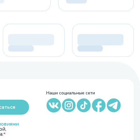
Наши социальные сети
саться
ловиями
ой,
а.