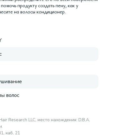
помочь продукту создать пену, как у
есите на волосы кондиционер.
Y
с
ушивание
пы волос
c Hair Research LLC, место нахождения: D.B.A.
и.
1, каб. 21