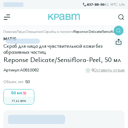
637-88-99
A1, МТС, Life
Главная
Лицо
Очищение
Скрабы и пилинги
Reponse Delicate/Sensiflora-Peel, 50 мл
MATIS
Скраб для лица для чувствительной кожи без
абразивных частиц
Reponse Delicate/Sensiflora-Peel, 50 мл
Артикул:
A0810082
0
Оставить отзыв
Объем, мл
:
50
50 мл
77,41 BYN