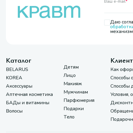
Ваш e-mail
*
Даю согла
обработк
механизмо
Каталог
Клиен
Детям
BELARUS
Как офор
Лицо
KOREA
Способы 
Макияж
Аксессуары
Способы 
Мужчинам
Аптечная косметика
Условия, 
Парфюмерия
БАДы и витамины
Дисконтн
Подарки
Волосы
Обращени
Тело
Подарочн