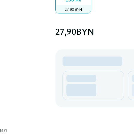
150 мл
27,90 BYN
27,90
BYN
ия