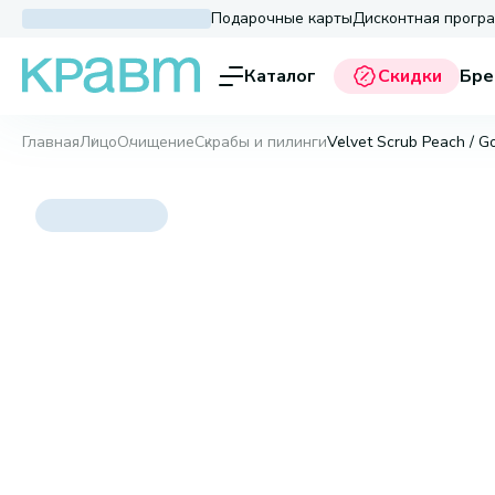
Подарочные карты
Дисконтная прогр
Каталог
Скидки
Бре
Главная
Лицо
Очищение
Скрабы и пилинги
Velvet Scrub Peach / G