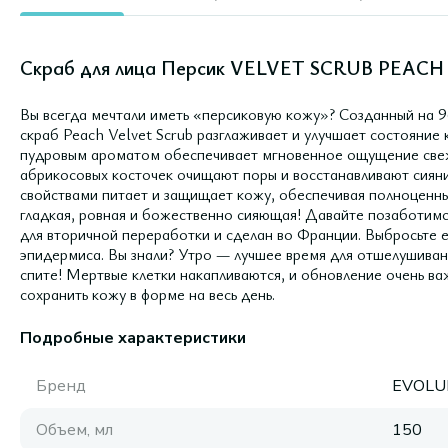
Скраб для лица Персик VELVET SCRUB PEACH /
Вы всегда мечтали иметь «персиковую кожу»? Созданный на 96
скраб Peach Velvet Scrub разглаживает и улучшает состояние 
пудровым ароматом обеспечивает мгновенное ощущение све
абрикосовых косточек очищают поры и восстанавливают сиян
свойствами питает и защищает кожу, обеспечивая полноценны
гладкая, ровная и божественно сияющая! Давайте позаботимся
для вторичной переработки и сделан во Франции. Выбросьте е
эпидермиса. Вы знали? Утро — лучшее время для отшелушивани
спите! Мертвые клетки накапливаются, и обновление очень ва
сохранить кожу в форме на весь день.
Подробные характеристики
Бренд
EVOLU
Объем, мл
150