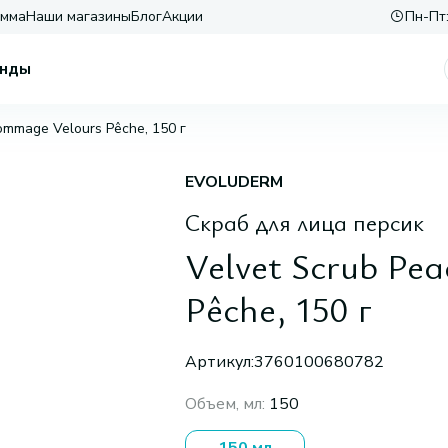
амма
Наши магазины
Блог
Акции
Пн-Пт:
нды
ommage Velours Pêche, 150 г
EVOLUDERM
Скраб для лица персик
Velvet Scrub Pe
Pêche, 150 г
Артикул:
3760100680782
Объем, мл
:
150